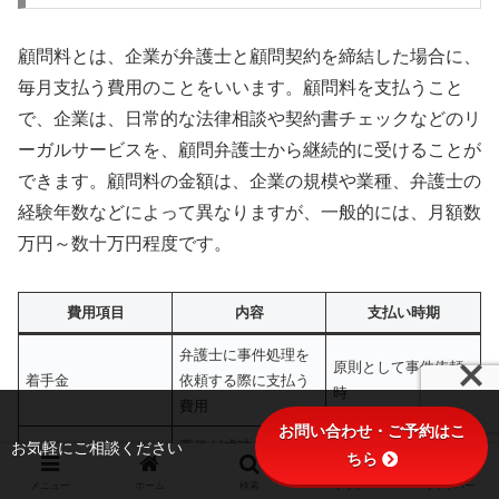
顧問料とは、企業が弁護士と顧問契約を締結した場合に、
毎月支払う費用のことをいいます。顧問料を支払うこと
で、企業は、日常的な法律相談や契約書チェックなどのリ
ーガルサービスを、顧問弁護士から継続的に受けることが
できます。顧問料の金額は、企業の規模や業種、弁護士の
経験年数などによって異なりますが、一般的には、月額数
万円～数十万円程度です。
費用項目
内容
支払い時期
弁護士に事件処理を
原則として事件依頼
着手金
依頼する際に支払う
時
費用
お問い合わせ・ご予約はこ
お気軽にご相談ください
事件が成功した場合
ちら
報酬金
事件終了時
に支払う成功報酬
メニュー
ホーム
検索
トップ
サイドバー